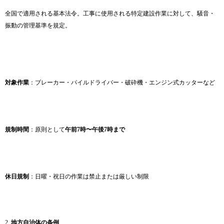
全国で適用される基本法令。工事に使用される特定建設作業に対して、騒音・
振動の管理基準を規定。
対象作業
：ブレーカー・パイルドライバー・破砕機・エンジン式カッターなど
規制時間
：原則として
午前7時〜午後7時まで
休日規制
：日曜・祝日の作業は禁止または厳しい制限
2.
地方自治体の条例