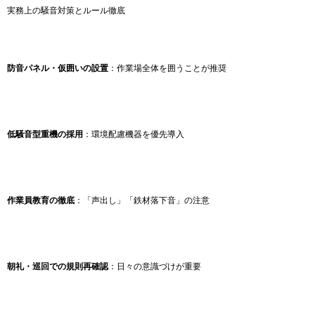
実務上の騒音対策とルール徹底
防音パネル・仮囲いの設置
：作業場全体を囲うことが推奨
低騒音型重機の採用
：環境配慮機器を優先導入
作業員教育の徹底
：「声出し」「鉄材落下音」の注意
朝礼・巡回での規則再確認
：日々の意識づけが重要