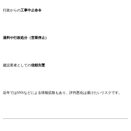
行政からの
工事中止命令
過料や行政処分（営業停止）
建設業者としての
信頼失墜
近年ではSNSなどによる情報拡散もあり、評判悪化は避けたいリスクです。