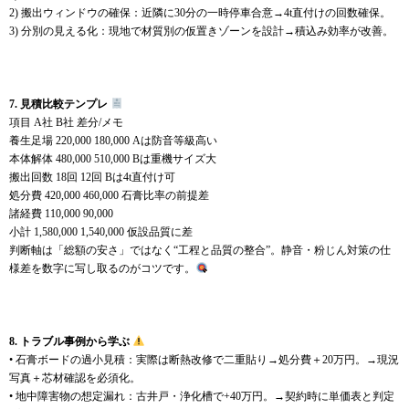
2) 搬出ウィンドウの確保：近隣に30分の一時停車合意→4t直付けの回数確保。
3) 分別の見える化：現地で材質別の仮置きゾーンを設計→積込み効率が改善。
7. 見積比較テンプレ
項目 A社 B社 差分/メモ
養生足場 220,000 180,000 Aは防音等級高い
本体解体 480,000 510,000 Bは重機サイズ大
搬出回数 18回 12回 Bは4t直付け可
処分費 420,000 460,000 石膏比率の前提差
諸経費 110,000 90,000
小計 1,580,000 1,540,000 仮設品質に差
判断軸は「総額の安さ」ではなく“工程と品質の整合”。静音・粉じん対策の仕
様差を数字に写し取るのがコツです。
8. トラブル事例から学ぶ
• 石膏ボードの過小見積：実際は断熱改修で二重貼り→処分費＋20万円。→現況
写真＋芯材確認を必須化。
• 地中障害物の想定漏れ：古井戸・浄化槽で+40万円。→契約時に単価表と判定