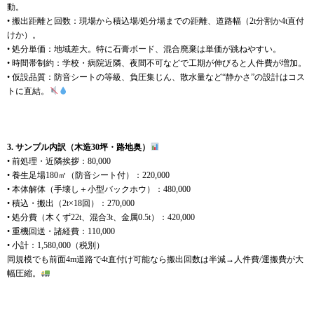
動。
• 搬出距離と回数：現場から積込場/処分場までの距離、道路幅（2t分割か4t直付
けか）。
• 処分単価：地域差大。特に石膏ボード、混合廃棄は単価が跳ねやすい。
• 時間帯制約：学校・病院近隣、夜間不可などで工期が伸びると人件費が増加。
• 仮設品質：防音シートの等級、負圧集じん、散水量など“静かさ”の設計はコス
トに直結。
3. サンプル内訳（木造30坪・路地奥）
• 前処理・近隣挨拶：80,000
• 養生足場180㎡（防音シート付）：220,000
• 本体解体（手壊し＋小型バックホウ）：480,000
• 積込・搬出（2t×18回）：270,000
• 処分費（木くず22t、混合3t、金属0.5t）：420,000
• 重機回送・諸経費：110,000
• 小計：1,580,000（税別）
同規模でも前面4m道路で4t直付け可能なら搬出回数は半減→人件費/運搬費が大
幅圧縮。