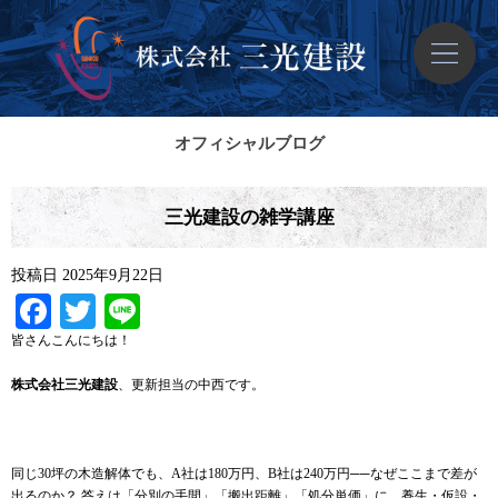
オフィシャルブログ
三光建設の雑学講座
投稿日
2025年9月22日
Facebook
Twitter
Line
皆さんこんにちは！
株式会社三光建設
、更新担当の中西です。
同じ30坪の木造解体でも、A社は180万円、B社は240万円──なぜここまで差が
出るのか？ 答えは「分別の手間」「搬出距離」「処分単価」に、養生・仮設・