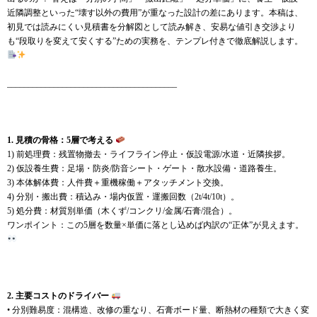
近隣調整といった“壊す以外の費用”が重なった設計の差にあります。本稿は、
初見では読みにくい見積書を分解図として読み解き、安易な値引き交渉より
も“段取りを変えて安くする”ための実務を、テンプレ付きで徹底解説します。
________________________________________
1. 見積の骨格：5層で考える
1) 前処理費：残置物撤去・ライフライン停止・仮設電源/水道・近隣挨拶。
2) 仮設養生費：足場・防炎/防音シート・ゲート・散水設備・道路養生。
3) 本体解体費：人件費＋重機稼働＋アタッチメント交換。
4) 分別・搬出費：積込み・場内仮置・運搬回数（2t/4t/10t）。
5) 処分費：材質別単価（木くず/コンクリ/金属/石膏/混合）。
ワンポイント：この5層を数量×単価に落とし込めば内訳の“正体”が見えます。
2. 主要コストのドライバー
• 分別難易度：混構造、改修の重なり、石膏ボード量、断熱材の種類で大きく変