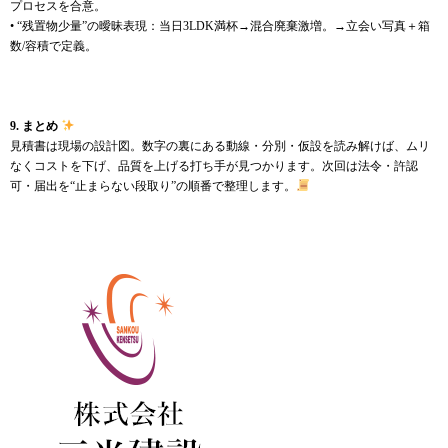
プロセスを合意。
• “残置物少量”の曖昧表現：当日3LDK満杯→混合廃棄激増。→立会い写真＋箱
数/容積で定義。
9. まとめ
見積書は現場の設計図。数字の裏にある動線・分別・仮設を読み解けば、ムリ
なくコストを下げ、品質を上げる打ち手が見つかります。次回は法令・許認
可・届出を“止まらない段取り”の順番で整理します。