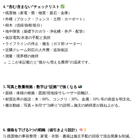
4. “含む/含まない”チェックリスト
• 残置物（家電・畳・物置・庭石・金庫）
• 外構（ブロック・フェンス・土間・カーポート）
• 樹木（伐採/抜根/処分）
• 地中障害（基礎下のガラ・浄化槽・井戸・配管）
• 仮設電気/水道の手配と負担
• ライフラインの停止・撤去（ガス管/メーター）
• 近隣クレーム対応の人件費・追加仮設
• 測量・境界標の維持
→ ここが未記載だと“後から増える費用”の温床です。
5. 写真と数量根拠：数字は“証拠”で強くなる
• 面積・体積の根拠：図面/現地採寸/レーザー距離計。
• 材質比率の仮説：木：60%、コンクリ：30%、金属：10% 等の前提を明文化。
• 搬出動線：写真＋矢印で“2t縛り”の説明→施主の納得度が跳ね上がる。
6. 価格を下げる3つの戦略（値引きより設計）
1) 残置物の事前整理：家電・衣類・書籍は施主手配の回収で混合廃棄を削減。