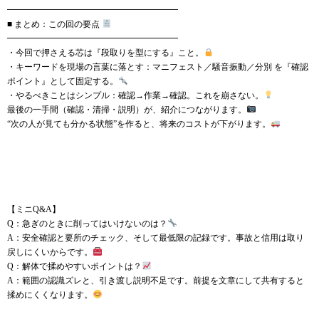
━━━━━━━━━━━━━━━━━━━━
■ まとめ：この回の要点
━━━━━━━━━━━━━━━━━━━━
・今回で押さえる芯は『段取りを型にする』こと。
・キーワードを現場の言葉に落とす：マニフェスト／騒音振動／分別 を『確認
ポイント』として固定する。
・やるべきことはシンプル：確認→作業→確認。これを崩さない。
最後の一手間（確認・清掃・説明）が、紹介につながります。
“次の人が見ても分かる状態”を作ると、将来のコストが下がります。
【ミニQ&A】
Q：急ぎのときに削ってはいけないのは？
A：安全確認と要所のチェック、そして最低限の記録です。事故と信用は取り
戻しにくいからです。
Q：解体で揉めやすいポイントは？
A：範囲の認識ズレと、引き渡し説明不足です。前提を文章にして共有すると
揉めにくくなります。