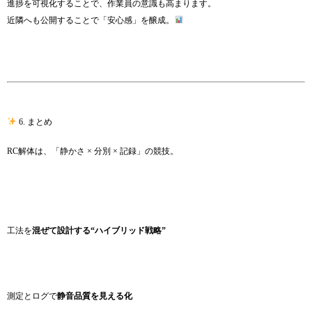
進捗を可視化することで、作業員の意識も高まります。
近隣へも公開することで「安心感」を醸成。
6. まとめ
RC解体は、「静かさ × 分別 × 記録」の競技。
工法を
混ぜて設計する“ハイブリッド戦略”
測定とログで
静音品質を見える化