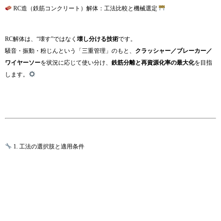
RC造（鉄筋コンクリート）解体：工法比較と機械選定
RC解体は、“壊す”ではなく
壊し分ける技術
です。
騒音・振動・粉じんという「三重管理」のもと、
クラッシャー／ブレーカー／
ワイヤーソー
を状況に応じて使い分け、
鉄筋分離と再資源化率の最大化
を目指
します。
1. 工法の選択肢と適用条件