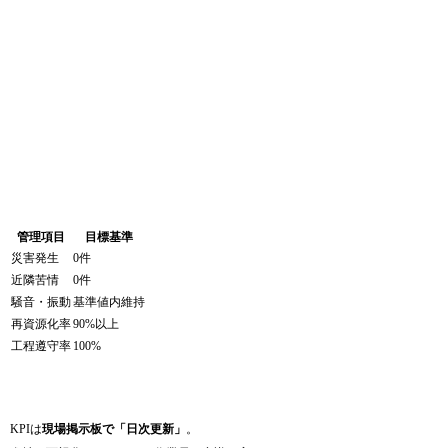
管理項目
目標基準
災害発生
0件
近隣苦情
0件
騒音・振動
基準値内維持
再資源化率
90%以上
工程遵守率
100%
KPIは
現場掲示板で「日次更新」
。