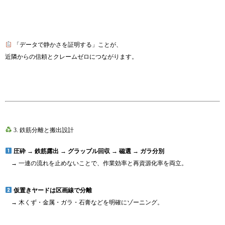
「データで静かさを証明する」ことが、
近隣からの信頼とクレームゼロにつながります。
3. 鉄筋分離と搬出設計
圧砕 → 鉄筋露出 → グラップル回収 → 磁選 → ガラ分別
→ 一連の流れを止めないことで、作業効率と再資源化率を両立。
仮置きヤードは区画線で分離
→ 木くず・金属・ガラ・石膏などを明確にゾーニング。