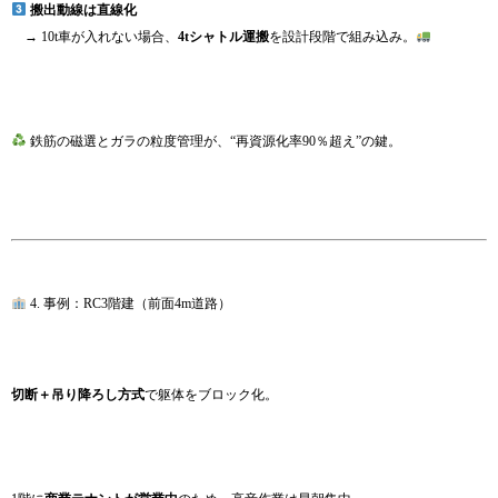
搬出動線は直線化
→ 10t車が入れない場合、
4tシャトル運搬
を設計段階で組み込み。
鉄筋の磁選とガラの粒度管理が、“再資源化率90％超え”の鍵。
4. 事例：RC3階建（前面4m道路）
切断＋吊り降ろし方式
で躯体をブロック化。