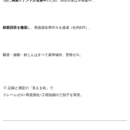
1階に
商業テナントが営業中
のため、高音作業は早朝集中。
鉄筋回収を徹底
し、再資源化率95％を達成（社内KPI）。
騒音・振動・粉じんはすべて基準値内、苦情ゼロ。
記録と測定の「見える化」で、
クレームゼロ×再資源化×工程短縮の三拍子を実現。