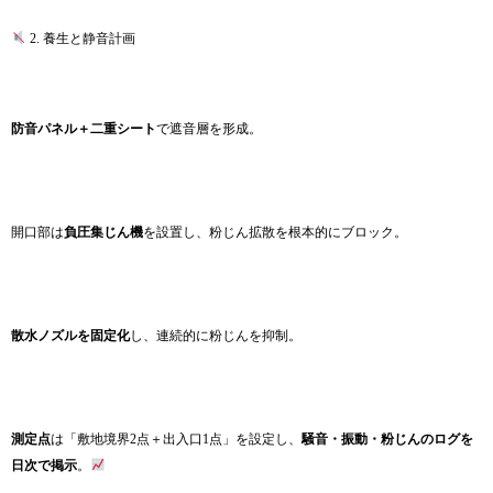
2. 養生と静音計画
防音パネル＋二重シート
で遮音層を形成。
開口部は
負圧集じん機
を設置し、粉じん拡散を根本的にブロック。
散水ノズルを固定化
し、連続的に粉じんを抑制。
測定点
は「敷地境界2点＋出入口1点」を設定し、
騒音・振動・粉じんのログを
日次で掲示
。