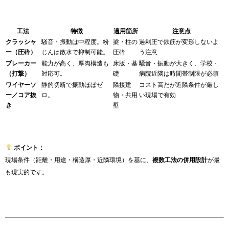
工法
特徴
適用箇所
注意点
クラッシャ
騒音・振動は中程度。粉
梁・柱の
過剰圧で鉄筋が変形しないよ
ー（圧砕）
じんは散水で抑制可能。
圧砕
う注意
ブレーカー
能力が高く、厚肉構造も
床版・基
騒音・振動が大きく、学校・
（打撃）
対応可。
礎
病院近隣は時間帯制限が必須
ワイヤーソ
静的切断で振動ほぼゼ
隣接建
コスト高だが近隣条件が厳し
ー／コア抜
ロ。
物・共用
い現場で有効
き
壁
ポイント：
現場条件（距離・用途・構造厚・近隣環境）を基に、
複数工法の併用設計
が最
も現実的です。