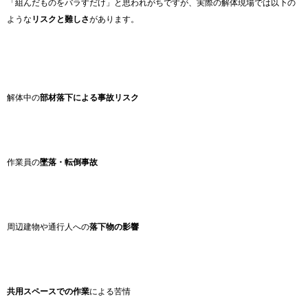
「組んだものをバラすだけ」と思われがちですが、実際の解体現場では以下の
ような
リスクと難しさ
があります。
解体中の
部材落下による事故リスク
作業員の
墜落・転倒事故
周辺建物や通行人への
落下物の影響
共用スペースでの作業
による苦情