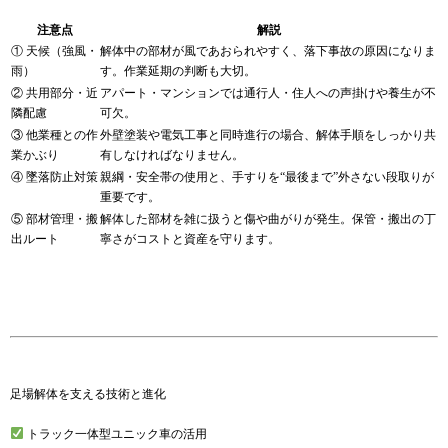
注意点
解説
① 天候（強風・
解体中の部材が風であおられやすく、落下事故の原因になりま
雨）
す。作業延期の判断も大切。
② 共用部分・近
アパート・マンションでは通行人・住人への声掛けや養生が不
隣配慮
可欠。
③ 他業種との作
外壁塗装や電気工事と同時進行の場合、解体手順をしっかり共
業かぶり
有しなければなりません。
④ 墜落防止対策
親綱・安全帯の使用と、手すりを“最後まで”外さない段取りが
重要です。
⑤ 部材管理・搬
解体した部材を雑に扱うと傷や曲がりが発生。保管・搬出の丁
出ルート
寧さがコストと資産を守ります。
足場解体を支える技術と進化
トラック一体型ユニック車の活用