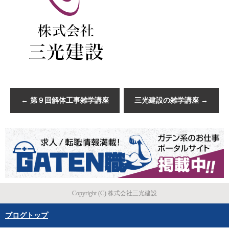
←
第９回解体工事雑学講座
三光建設の雑学講座
→
Copyright (C) 株式会社三光建設
ブログトップ