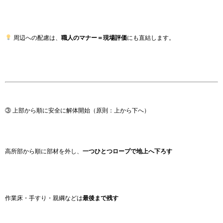
周辺への配慮は、
職人のマナー＝現場評価
にも直結します。
③ 上部から順に安全に解体開始（原則：上から下へ）
高所部から順に部材を外し、
一つひとつロープで地上へ下ろす
作業床・手すり・親綱などは
最後まで残す