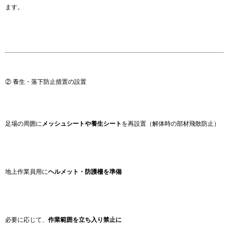
ます。
② 養生・落下防止措置の設置
足場の周囲に
メッシュシートや養生シート
を再設置（解体時の部材飛散防止）
地上作業員用に
ヘルメット・防護柵を準備
必要に応じて、
作業範囲を立ち入り禁止に