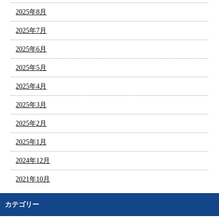
2025年8月
2025年7月
2025年6月
2025年5月
2025年4月
2025年3月
2025年2月
2025年1月
2024年12月
2021年10月
カテゴリー